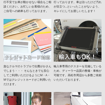
行不安でお車が動かせない場合もご相
行っております。車は治ったけど汚れ
談ください。お忙しいお客様のため、
が目立つ...といったことがないよう、
ご自宅への納車も行っております。
キレイにしてお渡しいたします！
急なクルマのトラブルで出費がかさん
輸入車専用のテスターを完備している
でしまう・・・ そんなときでも安心
ため、ディーラー品質の整備・車検が
してご利用いただけるようにM・A・
可能です。高松市周辺から多数ご依頼
Mではクレジットカードがご利用いた
いただいております。
だけます。