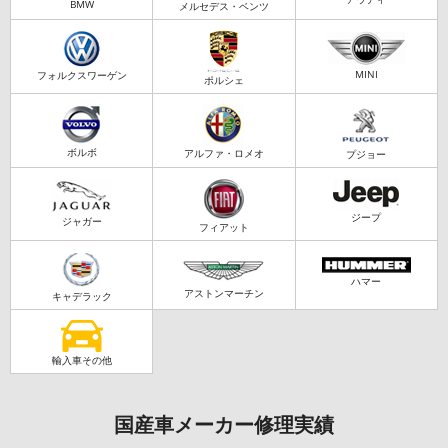
BMW
メルセデス・ベンツ
MINI
フォルクスワーゲン
ポルシェ
ボルボ
アルファ・ロメオ
プジョー
ジープ
ジャガー
フィアット
ハマー
アストンマーチン
キャデラック
輸入車その他
国産車メーカー修理実績