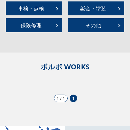
車検・点検
鈑金・塗装
保険修理
その他
ボルボ WORKS
1 / 1
1