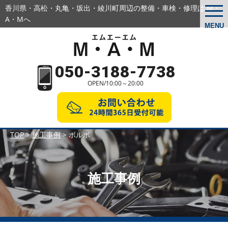
香川県・高松・丸亀・坂出・綾川町周辺の
整備・車検・修理は M・
togg
navi
A・Mへ
MENU
050-3188-7738
OPEN/10:00～20:00
TOP
>
施工事例
>
ボルボ
施工事例