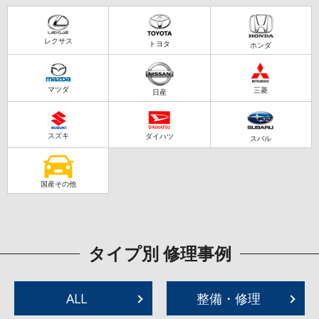
レクサス
トヨタ
ホンダ
マツダ
三菱
日産
スズキ
ダイハツ
スバル
国産その他
タイプ別 修理事例
ALL
整備・修理