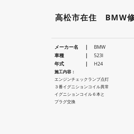
高松市在住 BMW修
メーカー名
BMW
車種
523I
年式
H24
施工内容：
エンジンチェックランプ点灯
３番イグニションコイル異常
イグニションコイル６本と
プラグ交換