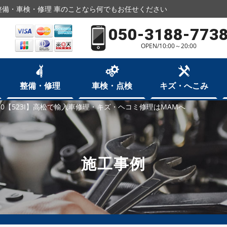
備・車検・修理 車のことなら何でもお任せください
050-3188-773
OPEN/10:00～20:00
整備・修理
車検・点検
キズ・へこみ
10【523I】高松で輸入車修理・キズ・ヘコミ修理はMAMへ
施工事例