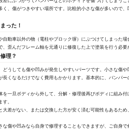
段差にぶつかってバンパーなどのボディ下を傷つけてしまうこ
多く、傷がつきやすい場所です。比較的小さな傷が多いので、
しまった！
や自動車以外の物（電柱やブロック塀）にぶつけてしまった場
で、歪んだフレーム軸を元通りに修復した上で塗装を行う必要
？修理？
、どうしても傷や凹みが発生しやすいパーツです。小さな傷や
が長くなるだけでなく費用もかかります。基本的に、バンパー
体を一旦ボディから外して、分解・修理後再びボディに組み付
ます。
と大差がない、または交換した方が安く済む可能性もあるため
。
さな傷や凹みなら自身で修理することもできますが、ご自身で