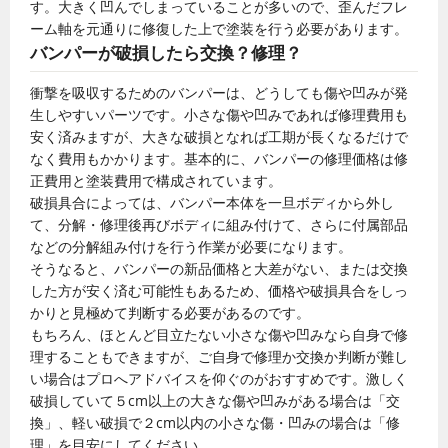
す。大きく凹んでしまっていることが多いので、歪んだフレ
ーム軸を元通りに修復した上で塗装を行う必要があります。
バンパーが破損したら交換？修理？
衝撃を吸収するためのバンパーは、どうしても傷や凹みが発
生しやすいパーツです。小さな傷や凹みであれば修理費用も
安く済みますが、大きな破損となれば工期が長くなるだけで
なく費用もかかります。基本的に、バンパーの修理価格は修
正費用と塗装費用で構成されています。
破損具合によっては、バンパー本体を一旦ボディから外し
て、分解・修理後再びボディに組み付けて、さらに付属部品
などの分解組み付けを行う作業が必要になります。
そうなると、バンパーの新品価格と大差がない、または交換
した方が安く済む可能性もあるため、価格や破損具合をしっ
かりと見極めて判断する必要があるのです。
もちろん、ほとんど目立たない小さな傷や凹みなら自身で修
理することもできますが、ご自身で修理か交換か判断が難し
い場合はプロへアドバイスを仰ぐのがおすすめです。激しく
破損していて５cm以上の大きな傷や凹みがある場合は「交
換」、軽い破損で２cm以内の小さな傷・凹みの場合は「修
理」を目安にしてください。