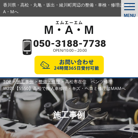
香川県・高松・丸亀・坂出・綾川町周辺の
整備・車検・修理は M・
togg
navi
A・Mへ
MENU
050-3188-7738
OPEN/10:00～20:00
TOP
>
施工事例
>
整備・修理
>
高松市在住 ベンツ修理
W221【S550】高松で輸入車修理・キズ・ヘコミ修理はMAMへ
施工事例