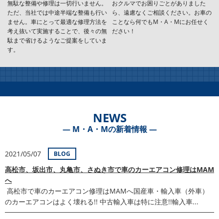
無駄な整備や修理は一切行いません。
おクルマでお困りごとがありました
ただ、当社では中途半端な整備も行い
ら、遠慮なくご相談ください。お車の
ません。車にとって最適な修理方法を
ことなら何でもM・A・Mにお任せく
考え抜いて実施することで、後々の無
ださい！
駄まで省けるようなご提案をしていま
す。
NEWS
― M・A・Mの新着情報 ―
2021/05/07
BLOG
高松市、坂出市、丸亀市、さぬき市で車のカーエアコン修理はMAM
へ
高松市で車のカーエアコン修理はMAMへ国産車・輸入車（外車）
のカーエアコンはよく壊れる!! 中古輸入車は特に注意!!輸入車...