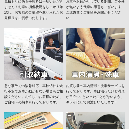
見積もりに係る手数料は一切いただき
お車をお預かりしている期間、ご不便
ません！お車の損傷状況をしっかり確
が無いよう代車の用意もございます。
認し、お客様のご要望を取り入れたお
ご遠慮無くご希望をお聞かせくださ
見積りをご提示いたします。
い。
急な事故での緊急対応、車検切れや走
お渡し前の車内清掃・洗車サービスを
行不安でお車が動かせない場合もご相
行っております。車は治ったけど汚れ
談ください。お忙しいお客様のため、
が目立つ...といったことがないよう、
ご自宅への納車も行っております。
キレイにしてお渡しいたします！