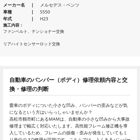
メーカー名
メルセデス・ベンツ
車種
S550
年式
H23
施工内容：
ファンベルト、テンショナー交換
リアハイトセンサーロッド交換
自動車のバンパー（ボディ）修理依頼内容と交
換・修理の判断
愛車のボディについた小さな凹み、バンパーの歪みなどが気
になるという方はいらっしゃいませんか？
高松市鶴市町にあるMAMは、自動車の小さな凹みから大事故
修理まで幅広く対応いたします。高性能フレーム修正機を導
入しているため、フレームの損傷・歪みが発生していてもミ
リ単位の３D修理が可能です。こちらでは、よくあるバンパー