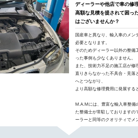
ディーラーや他店で車の修
高額な見積を提されて困った
はございませんか？
国産車と異なり、輸入車のメン
必要となります。
そのためディーラー以外の整備
った事例も少なくありません。
また、技術力不足の施工店が修
直りきらなかった不具合・見落
へとつながり、
より高額な修理費用に発展する
M.A.Mには、豊富な輸入車整
た整備士が常駐しておりますの
ーラーと同等のクオリティでメ