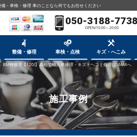
備・車検・修理 車のことなら何でもお任せください
050-3188-773
OPEN/10:00～20:00
整備・修理
車検・点検
キズ・へこみ
 BMW修理【120I】高松で輸入車修理・キズ・ヘコミ修理はMAMへ
施工事例