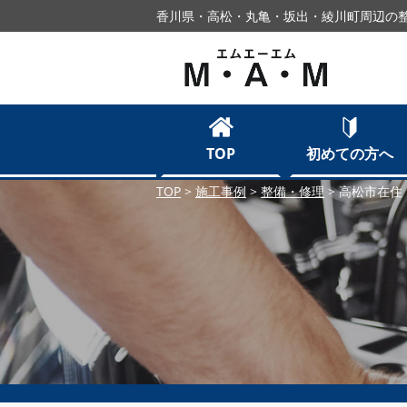
香川県・高松・丸亀・坂出・綾川町周辺の整
TOP
初めての方へ
TOP
>
施工事例
>
整備・修理
>
高松市在住