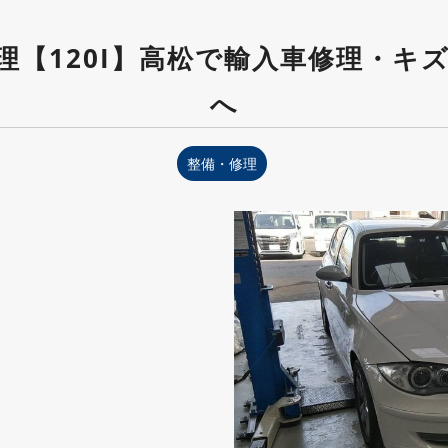
理【120I】高松で輸入車修理・キ
へ
整備・修理